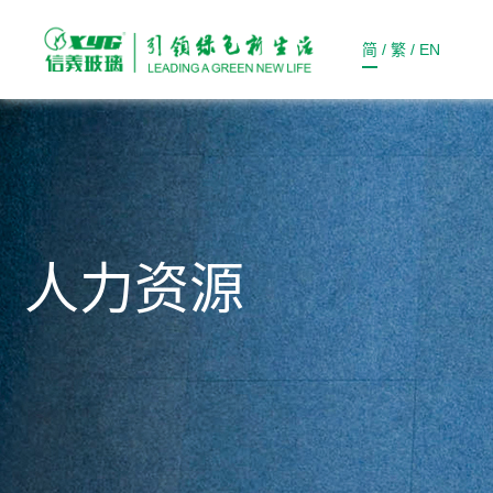
简
/
繁
/
EN
人力资源