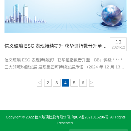
13
信义玻璃 ESG 表现持续提升 获华证指数晋升至「BB」评级
2024-12
信义玻璃 ESG 表现持续提升 获华证指数晋升至「BB」评级 * * * *
三大领域均衡发展 展现集团可持续发展承诺 （2024 年 12 月 13
日，香港讯）― 上海华证指数资讯服务有限...
<
>
2
3
4
5
6
Copyright © 2022 信义玻璃控股有限公司.
皖ICP备2021015206号
. All Rights
Reserved.