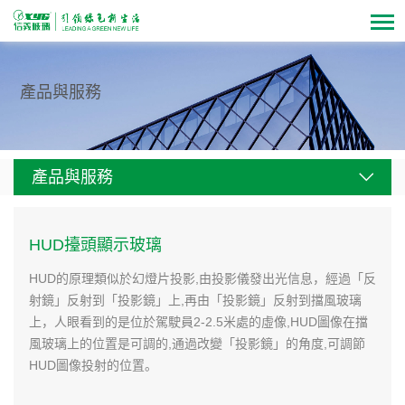
產品與服務
產品與服務
HUD擡頭顯示玻璃
HUD的原理類似於幻燈片投影,由投影儀發出光信息，經過「反
射鏡」反射到「投影鏡」上,再由「投影鏡」反射到擋風玻璃
上，人眼看到的是位於駕駛員2-2.5米處的虛像,HUD圖像在擋
風玻璃上的位置是可調的,通過改變「投影鏡」的角度,可調節
HUD圖像投射的位置。