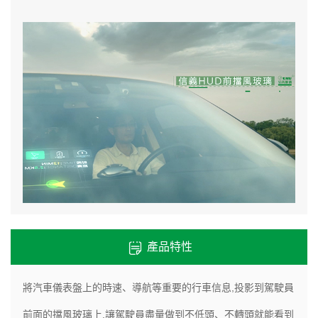
產品特性
將汽車儀表盤上的時速、導航等重要的行車信息,投影到駕駛員
前面的擋風玻璃上,讓駕駛員盡量做到不低頭、不轉頭就能看到