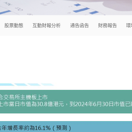
股票動態
互動財報分析
通告函告
財務報告
環