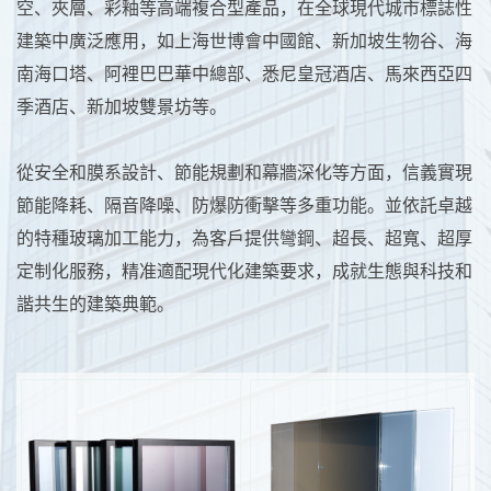
空、夾層、彩釉等高端複合型產品，在全球現代城市標誌性
建築中廣泛應用，如上海世博會中國館、新加坡生物谷、海
南海口塔、阿裡巴巴華中總部、悉尼皇冠酒店、馬來西亞四
季酒店、新加坡雙景坊等。
從安全和膜系設計、節能規劃和幕牆深化等方面，信義實現
節能降耗、隔音降噪、防爆防衝擊等多重功能。並依託卓越
的特種玻璃加工能力，為客戶提供彎鋼、超長、超寬、超厚
定制化服務，精准適配現代化建築要求，成就生態與科技和
諧共生的建築典範。