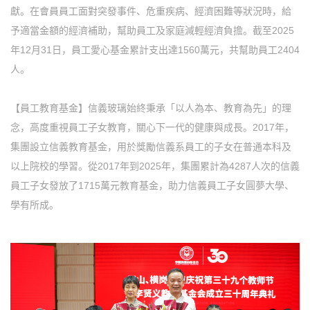
獻。在會員員工面對突發事件、危重疾病、經濟困難等狀況時，給
予適當金額的經濟補助，幫助員工及家庭減輕經濟負擔。截至2025
年12月31日，員工愛心基金累計支出達1560萬元，共幫助員工2404
人。
【員工教育基金】信義玻璃始終秉承「以人為本、教育為先」的理
念，高度重視員工子女教育，關心下一代的健康與成長。2017年，
集團設立信義教育基金，用於獎勵信義系員工的子女在普通本科及
以上院校的學習。從2017年到2025年，集團累計為4287人次的信義
員工子女發放了1715萬元教育基金，助力信義員工子女圓夢大學、
學有所成。