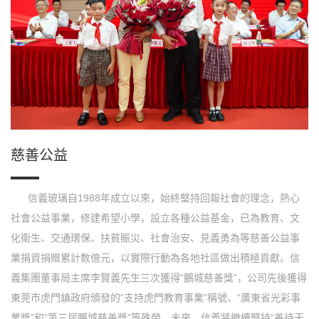
慈善公益
信義玻璃自1988年成立以來，始終堅持回報社會的理念，熱心
社會公益事業，修建希望小學，設立各種公益基金，已為教育、文
化衛生、交通環保、扶貧賑災、社會治安、見義勇為等慈善公益事
業捐資捐贈累計数億元，以實際行動為各地社區做出積極貢獻。信
義集團董事局主席李賢義先生三次獲得“鵬城慈善獎”，公司先後獲得
東莞市虎門鎮政府頒發的“支持虎門教育事業”稱號、“廣東省光彩事
業獎”和“第三屆鵬城慈善獎”等殊榮。未來，信義將繼續堅持“善待天