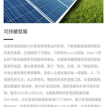
可持續發展
信義玻璃長期致力於節能環保產品的研發，不斷推動節能環保概念
的普及推廣，先後開發了可鋼化、可熱彎的Low-E玻璃、Solar-X熱
反射汽車玻璃等新型節能環保產品。信義玻璃響應國家對綠色節能
環保的倡議，優化產業結構，實行「智造」生產，將「節能環保」
作為企業發展的重要戰略，並植入企業發展的每一個環節，以「引
領綠色新生活」為企業使命，積極探索綠色發展之路。信義集團積
極回應國家“碳達峰，碳中和”宏偉目標，積極發展和利用可再生能
源。截至2025年12月31日，信義集團餘熱發電總裝機容量
234.9MW，光伏發電總裝機容量達6777.8MW，風力發電總裝機容
量64MW；餘熱發電累計總發電量887,538.64萬度，光伏發電累計