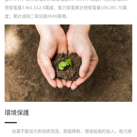
總發電量3,961,612.8萬度，風力發電累計總發電量109,391.70萬
度；累計減排二氧化碳4590萬噸。
環境保護
信義不斷加大對技術改造、節能降耗、環保設施的投入，致力將