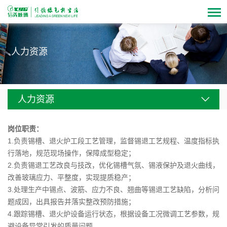
人力资源
人力资源
岗位职责：
1.负责锡槽、退火炉工段工艺管理，监督锡退工艺规程、温度指标执
行落地，规范现场操作，保障成型稳定；
2.负责锡退工艺改良与技改，优化锡槽气氛、锡液保护及退火曲线，
改善玻璃应力、平整度，实现提质稳产；
3.处理生产中锡点、波筋、应力不良、翘曲等锡退工艺缺陷，分析问
题成因，出具报告并落实整改预防措施；
4.跟踪锡槽、退火炉设备运行状态，根据设备工况微调工艺参数，规
避设备异常引发的质量问题。