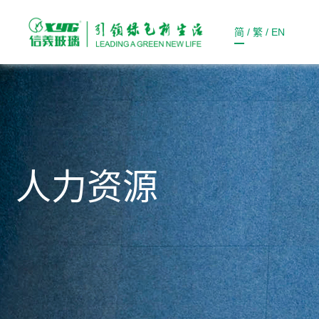
简
/
繁
/
EN
人力资源