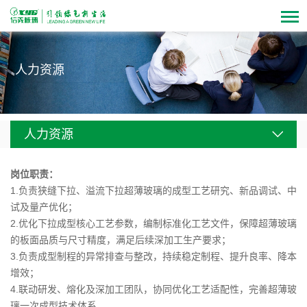
人力资源
人力资源
岗位职责：
1.负责狭缝下拉、溢流下拉超薄玻璃的成型工艺研究、新品调试、中
试及量产优化；
2.优化下拉成型核心工艺参数，编制标准化工艺文件，保障超薄玻璃
的板面品质与尺寸精度，满足后续深加工生产要求；
3.负责成型制程的异常排查与整改，持续稳定制程、提升良率、降本
增效；
4.联动研发、熔化及深加工团队，协同优化工艺适配性，完善超薄玻
璃一次成型技术体系。