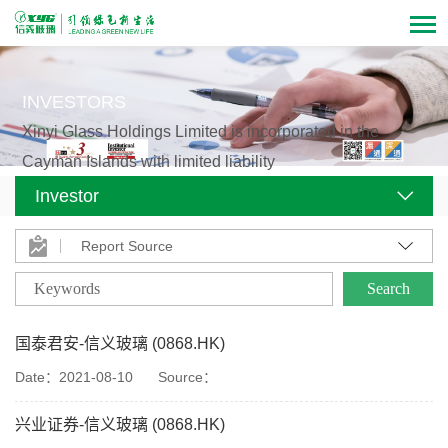
INVESTORS
Xinyi Glass Holdings Limited is incorporated in the
Cayman Islands with limited liability
Stock Code: 00868.hk (Established since 1988)
Investor
Report Source
国泰君安-信义玻璃 (0868.HK)
Date：2021-08-10
Source：
兴业证券-信义玻璃 (0868.HK)