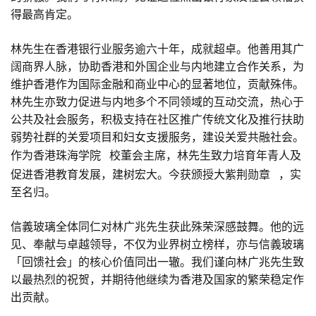
得最高肯定。
林先生在香港银行业服务逾六十年，成就超卓。他善用其广
阔商界人脉，协助香港和外国企业与内地建立合作关系，为
维护香港作为国际金融和商业中心的显著地位，贡献殊伟。
林先生亦致力促进与内地多个不同领域的互动交流，热心于
公共及社会服务，积极支持在社区推广传统文化及推行扶助
弱势社群的关爱项目和妇女支援服务，建设关爱共融社会。
作为
香港珠海学院
校董会主席，林先生致力培育年青人及
促进香港教育发展，建树宏大。今获颁授
大紫荆勋章
，实
至名归。
信義玻璃全体同仁对林广兆先生获此殊荣深感鼓舞。他的远
见、奉献与卓越领导，不仅为业界树立榜样，亦与
信義
玻璃
「回馈社会」的核心价值同出一辙。我们谨向林广兆先生致
以最热烈的祝贺，并期待他继续为香港及国家的繁荣稳定作
出贡献。