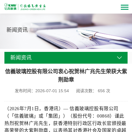
新闻资讯
新闻资讯
信義玻璃控股有限公司衷心祝贺林广兆先生荣获大紫
荆勋章
发布时间：2026-07-01 15:54
阅读次数：
656
次
（
2026
年
7
月
1
日，香港讯）―
信義
玻璃控股有限公司
（「
信義
玻璃」或「集团」）（股份代号：
00868
）谨此
热烈
祝贺林广兆先生，获香港特别行政区行政长官颁授最
高荣誉的大紫荆勋章，以表扬其对香港社会及国家的卓越