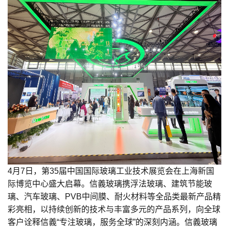
4
月
7
日，第
35
届中国国际玻璃工业技术展览会在上海新国
际博览中心盛大启幕。
信義玻璃
携浮法玻璃、建筑节能玻
璃、汽车玻璃、
PVB
中间膜、耐火材料等全品类最新产品精
彩亮相，以持续创新的技术与丰富多元的产品系列，向全球
客户诠释信義“
专注玻璃，服务全球
”的深刻内涵。信義玻璃