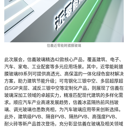
信義近零能耗镀膜玻璃
此次展会，信義玻璃精选
42
款核心产品，覆盖建筑、电子、
汽车、家电、工业配套等多元应用场景。其中，近零能耗镀
膜玻璃
89
系列可提供高透光、高保温的一体化绿色窗材解决
方案，助力建筑节能升级；可弯钢化三银中空、多层超厚超
白
SGP
夹层、减反三银中空等定制化产品，则展现了信義在
玻璃深加工领域的卓越实力，精准匹配现代建筑的多样化需
求。顺应汽车产业高速发展趋势，信義冰蓝隔热前风挡玻
璃、调光玻璃也悉数亮相，为汽车玻璃应用带来创新选择。
此外，
建筑级
PVB
、隔音
PVB
、隔热
PVB
、高强度
PVB
、
耐火砖等新产品首次登场，充分彰显信義在玻璃及相关领域