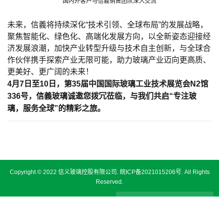
国内外客户与信義销售团队深入交流
未来，信義将持续深化“技术引领、全球布局”的发展战略，
聚焦智能化、绿色化、高端化发展方向，以全新姿态迎接经
济发展浪潮，加快产业转型升级与技术自主创新，与全球合
作伙伴携手探索产业无限可能，助力玻璃产业迈向更高质、
更美好、更广阔的未来！
4
月
7
日至
10
日，第
35
届中国国际玻璃工业技术展览会
N2
馆
336
号，信義玻璃诚邀您拨冗莅临，与我们共启“
专注玻
璃，服务全球
”的精彩之旅。
Copyright © 2022 信义玻璃控股有限公司.
皖ICP备2021015206号
. All Rights
Reserved.
免责声明