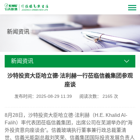
新闻资讯
新闻资讯
沙特投资大臣哈立德·法利赫一行莅临信義集团参观
座谈
发布时间：2025-08-29 11:39
阅读次数：
2165
次
8月
28
日，沙特投资大臣哈立德·法利赫（
H.E. Khalid Al-
Falih
）率代表团莅临信義集团，出席公司在芜湖举办的
“
海
外投资意向座谈会
”
。信義玻璃执行董事兼行政总裁董清
世、信義光能副总裁刘笑荣、信義集团国际投资发展负责人