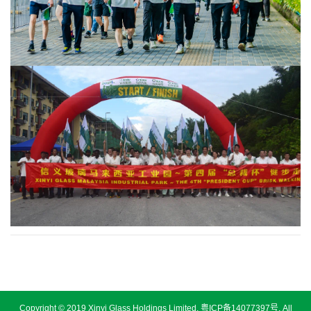
Copyright © 2019 Xinyi Glass Holdings Limited.
粤ICP备14077397号
. All